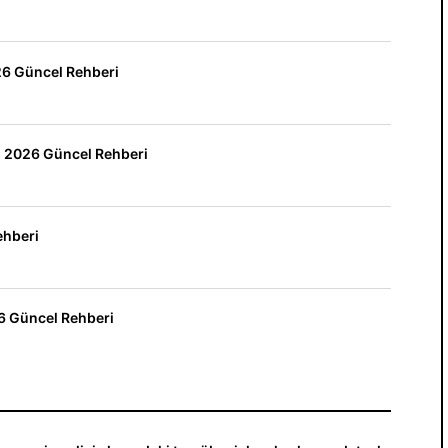
26 Güncel Rehberi
a: 2026 Güncel Rehberi
ehberi
26 Güncel Rehberi