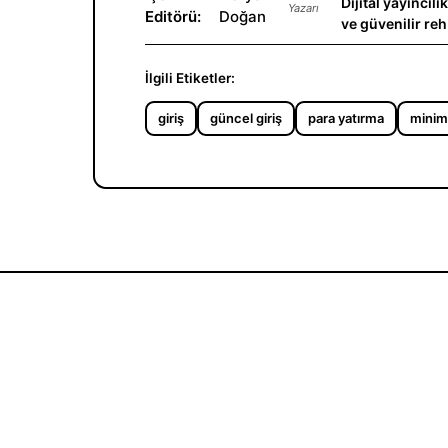
Dijital yayıncılı
Yazarı
Editörü:
Doğan
ve güvenilir reh
İlgili Etiketler:
giriş
güncel giriş
para yatırma
minim