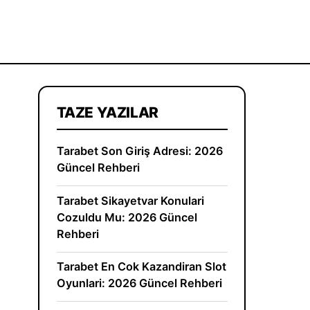
TAZE YAZILAR
Tarabet Son Giriş Adresi: 2026
Güncel Rehberi
Tarabet Sikayetvar Konulari
Cozuldu Mu: 2026 Güncel
Rehberi
Tarabet En Cok Kazandiran Slot
Oyunlari: 2026 Güncel Rehberi