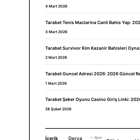
4 Mart 2026
Tarabet Tenis Maclarina Canli Bahis Yap: 20
3 Mart 2026
Tarabet Survivor Kim Kazanir Bahisleri Oyn
2 Mart 2026
Tarabet Guncel Adresi 2026: 2026 Güncel R
1 Mart 2026
Tarabet Şeker Oyunu Casino Giriş Linki: 20
28 Şubat 2026
İçerik
Derya
— Spor